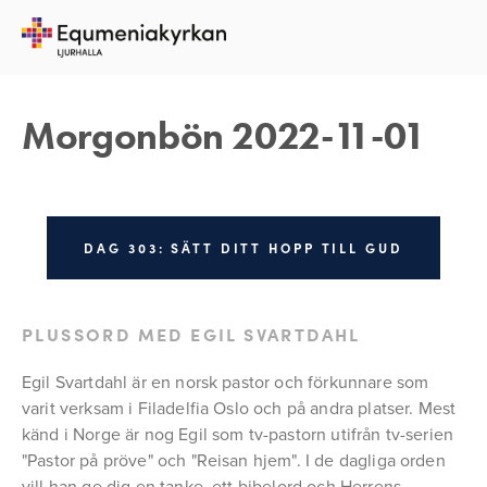
1 NOVEMBER 2022
REBECKA APPELFELDT
Morgonbön 2022-11-01
DAG 303: SÄTT DITT HOPP TILL GUD
PLUSSORD MED EGIL SVARTDAHL
Egil Svartdahl är en norsk pastor och förkunnare som 
varit verksam i Filadelfia Oslo och på andra platser. Mest 
känd i Norge är nog Egil som tv-pastorn utifrån tv-serien 
"Pastor på pröve" och "Reisan hjem". I de dagliga orden 
vill han ge dig en tanke, ett bibelord och Herrens 