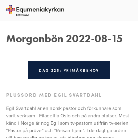
15 AUGUSTI 2022
REBECKA APPELFELDT
Morgonbön 2022-08-15
DAG 225: PRIMÄRBEHOV
PLUSSORD MED EGIL SVARTDAHL
Egil Svartdahl är en norsk pastor och förkunnare som 
varit verksam i Filadelfia Oslo och på andra platser. Mest 
känd i Norge är nog Egil som tv-pastorn utifrån tv-serien 
"Pastor på pröve" och "Reisan hjem". I de dagliga orden 
vill han ge dig en tanke, ett bibelord och Herrens 