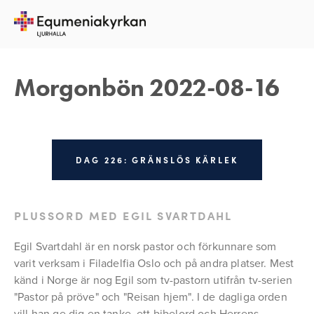
16 AUGUSTI 2022
REBECKA APPELFELDT
Morgonbön 2022-08-16
DAG 226: GRÄNSLÖS KÄRLEK
PLUSSORD MED EGIL SVARTDAHL
Egil Svartdahl är en norsk pastor och förkunnare som 
varit verksam i Filadelfia Oslo och på andra platser. Mest 
känd i Norge är nog Egil som tv-pastorn utifrån tv-serien 
"Pastor på pröve" och "Reisan hjem". I de dagliga orden 
vill han ge dig en tanke, ett bibelord och Herrens 