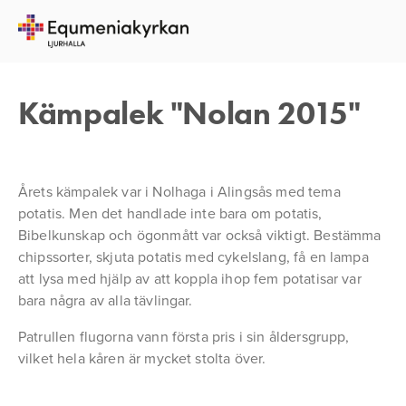
3 OKTOBER 2015
JOHANNES GUSTAVSSON
Kämpalek "Nolan 2015"
Årets kämpalek var i Nolhaga i Alingsås med tema
potatis. Men det handlade inte bara om potatis,
Bibelkunskap och ögonmått var också viktigt. Bestämma
chipssorter, skjuta potatis med cykelslang, få en lampa
att lysa med hjälp av att koppla ihop fem potatisar var
bara några av alla tävlingar.
Patrullen flugorna vann första pris i sin åldersgrupp,
vilket hela kåren är mycket stolta över.
Se
Se
Se
Se
i
i
i
i