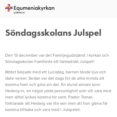
13 DECEMBER 2015
JOHANNES GUSTAVSSON
Söndagsskolans Julspel
Den 13 december var det Familjegudstjänst i kyrkan och
Söndagsskolan framförde ett fantastiskt Julspel!
Mötet började med ett Luciatåg, barnen tände ljus och
läste verser. Sedan var det dags för de allra minsta att
komma fram och göra sin del. En stund senare kom
Hedwig in, en något udda personlighet som vill vara med
men alltid lyckas komma för sent. Pastor Tomas
förklarade att Hedwig var lite sen men att hon gärna får
komma tillbaka och vara med i Julspelet.