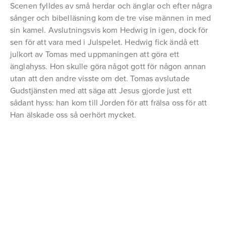
Scenen fylldes av små herdar och änglar och efter några
sånger och bibelläsning kom de tre vise männen in med
sin kamel. Avslutningsvis kom Hedwig in igen, dock för
sen för att vara med i Julspelet. Hedwig fick ändå ett
julkort av Tomas med uppmaningen att göra ett
änglahyss. Hon skulle göra något gott för någon annan
utan att den andre visste om det. Tomas avslutade
Gudstjänsten med att säga att Jesus gjorde just ett
sådant hyss: han kom till Jorden för att frälsa oss för att
Han älskade oss så oerhört mycket.
Se
Se
Se
Se
i
i
i
i
full
full
full
full
storlek
storlek
storlek
storlek
Se
Se
Se
Se
i
i
i
i
full
full
full
full
storlek
storlek
storlek
storlek