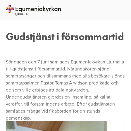
7 JUNI 2015
GUEST USER
Gudstjänst i försommartid
Söndagen den 7 juni samlades Equmeniakyrkan Ljurhalla
till gudstjänst i försommartid. Nårungakören sjöng
sommarsånger och tillsammans med alla besökare sjöngs
sommarpsalmer. Pastor Tomas Arvidson predikade och
de som ville erbjöds att dela nattvarden.
Under gudstjänsten gjordes en insamling, så kallat
våroffer, till församlingens arbete. Efter gudstjänsten
samlades många vid fikaborden för en stunds
gemenskap.
Se