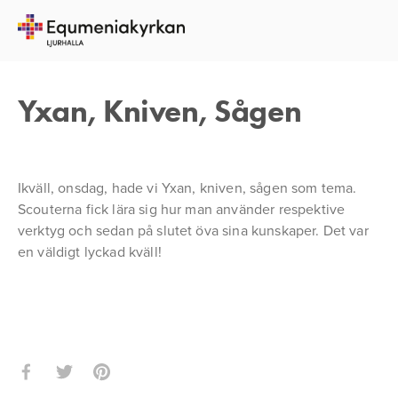
21 SEPTEMBER 2016
JOHANNES GUSTAVSSON
Yxan, Kniven, Sågen
Ikväll, onsdag, hade vi Yxan, kniven, sågen som tema.
Scouterna fick lära sig hur man använder respektive
verktyg och sedan på slutet öva sina kunskaper. Det var
en väldigt lyckad kväll!
Se
Se
i
i
full
full
storlek
storlek