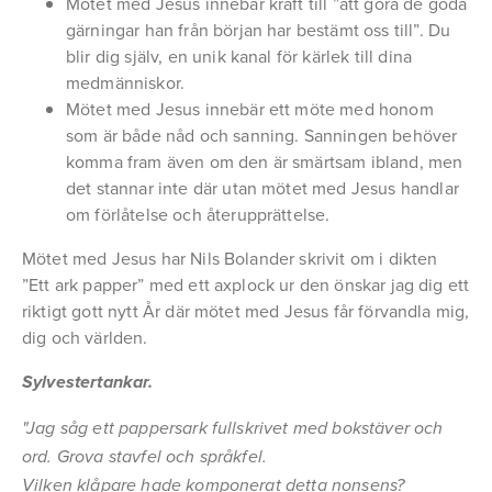
Mötet med Jesus innebär kraft till ”att göra de goda
gärningar han från början har bestämt oss till”. Du
blir dig själv, en unik kanal för kärlek till dina
medmänniskor.
Mötet med Jesus innebär ett möte med honom
som är både nåd och sanning. Sanningen behöver
komma fram även om den är smärtsam ibland, men
det stannar inte där utan mötet med Jesus handlar
om förlåtelse och återupprättelse.
Mötet med Jesus har Nils Bolander skrivit om i dikten
”Ett ark papper” med ett axplock ur den önskar jag dig ett
riktigt gott nytt År där mötet med Jesus får förvandla mig,
dig och världen.
Sylvestertankar.
"Jag såg ett pappersark fullskrivet med bokstäver och
ord. Grova stavfel och språkfel.
Vilken klåpare hade komponerat detta nonsens?