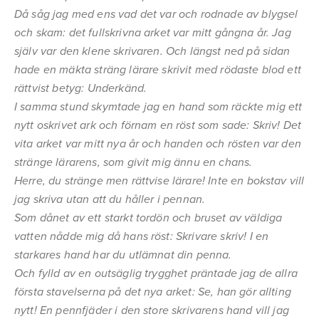
Då såg jag med ens vad det var och rodnade av blygsel
och skam: det fullskrivna arket var mitt gångna år. Jag
själv var den klene skrivaren. Och längst ned på sidan
hade en mäkta sträng lärare skrivit med rödaste blod ett
rättvist betyg: Underkänd.
I samma stund skymtade jag en hand som räckte mig ett
nytt oskrivet ark och förnam en röst som sade: Skriv! Det
vita arket var mitt nya år och handen och rösten var den
stränge lärarens, som givit mig ännu en chans.
Herre, du stränge men rättvise lärare! Inte en bokstav vill
jag skriva utan att du håller i pennan.
Som dånet av ett starkt tordön och bruset av väldiga
vatten nådde mig då hans röst: Skrivare skriv! I en
starkares hand har du utlämnat din penna.
Och fylld av en outsäglig trygghet präntade jag de allra
första stavelserna på det nya arket: Se, han gör allting
nytt! En pennfjäder i den store skrivarens hand vill jag