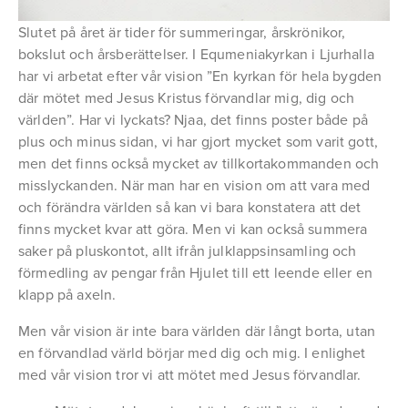
Slutet på året är tider för summeringar, årskrönikor,
bokslut och årsberättelser. I Equmeniakyrkan i Ljurhalla
har vi arbetat efter vår vision ”En kyrkan för hela bygden
där mötet med Jesus Kristus förvandlar mig, dig och
världen”. Har vi lyckats? Njaa, det finns poster både på
plus och minus sidan, vi har gjort mycket som varit gott,
men det finns också mycket av tillkortakommanden och
misslyckanden. När man har en vision om att vara med
och förändra världen så kan vi bara konstatera att det
finns mycket kvar att göra. Men vi kan också summera
saker på pluskontot, allt ifrån julklappsinsamling och
förmedling av pengar från Hjulet till ett leende eller en
klapp på axeln.
Men vår vision är inte bara världen där långt borta, utan
en förvandlad värld börjar med dig och mig. I enlighet
med vår vision tror vi att mötet med Jesus förvandlar.