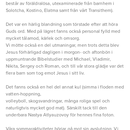
består av föräldralösa, utexaminerade från barnhem i
Solotcha, Kostino, Elatma samt från vårt Transithem).
Det var en härlig blandning som törstade efter att höra
Guds ord. Med på lägret fanns också personal fylld med
mycket tålamod, kärlek och omsorg.
Vi mötte också en del utmaningar, men trots detta blev
Jesus förhärligad dagligen i morgon- och aftonbön i
uppmuntrande Bibelstudier med Michael, Vladimir,
Nikita, Sergey och Roman, och till vår stora glädje var det
flera barn som tog emot Jesus i sitt liv.
Det fanns också en hel del annat kul (simma i floden med
vatten-hoppning,
volleyboll, skogsvandringar, många roliga spel och
naturligtvis mycket god mat). Särskilt tack till den
underbara Nastya Atlyauzovoy för hennes fina foton.
Våra sommaraktiviteter börjar gå mot sin avslutning. Vi