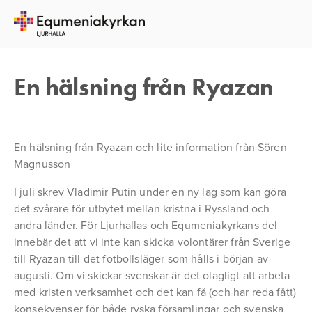
1 AUGUSTI 2016
JOEL OSCARSSON
En hälsning från Ryazan
En hälsning från Ryazan och lite information från Sören
Magnusson
I juli skrev Vladimir Putin under en ny lag som kan göra
det svårare för utbytet mellan kristna i Ryssland och
andra länder. För Ljurhallas och Equmeniakyrkans del
innebär det att vi inte kan skicka volontärer från Sverige
till Ryazan till det fotbollsläger som hålls i början av
augusti. Om vi skickar svenskar är det olagligt att arbeta
med kristen verksamhet och det kan få (och har reda fått)
konsekvenser för både ryska församlingar och svenska