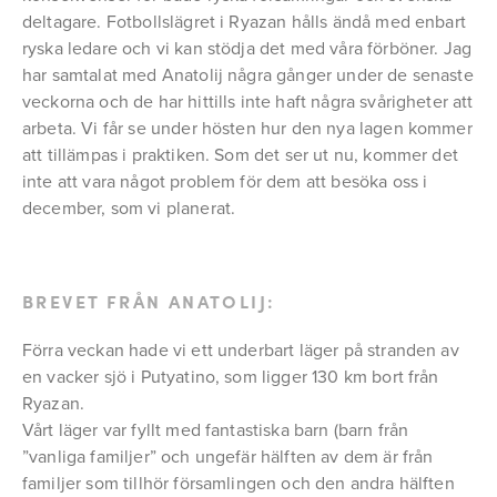
deltagare. Fotbollslägret i Ryazan hålls ändå med enbart
ryska ledare och vi kan stödja det med våra förböner. Jag
har samtalat med Anatolij några gånger under de senaste
veckorna och de har hittills inte haft några svårigheter att
arbeta. Vi får se under hösten hur den nya lagen kommer
att tillämpas i praktiken. Som det ser ut nu, kommer det
inte att vara något problem för dem att besöka oss i
december, som vi planerat.
BREVET FRÅN ANATOLIJ:
Förra veckan hade vi ett underbart läger på stranden av
en vacker sjö i Putyatino, som ligger 130 km bort från
Ryazan.
Vårt läger var fyllt med fantastiska barn (barn från
”vanliga familjer” och ungefär hälften av dem är från
familjer som tillhör församlingen och den andra hälften